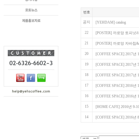
번호
공지
[YEHDAM] catalog
22
[POSTER] 까로망 토피넛
21
[POSTER] 까로망 자바
20
[COFFEE SPACE] 201
19
[COFFEE SPACE] 201
18
[COFFEE SPACE] 20
17
[COFFEE SPACE] 201
16
[COFFEE SPACE] 201
15
[HOME CAFE] 2016년 
14
[COFFEE SPACE] 20