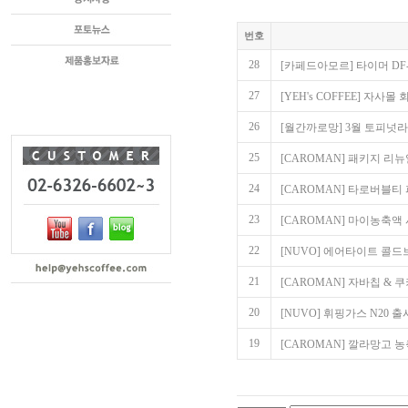
번호
28
[카페드아모르] 타이머 DF-
27
[YEH's COFFEE] 자사
26
[월간까로망] 3월 토피넛라떼
25
[CAROMAN] 패키지 리뉴얼 
24
[CAROMAN] 타로버블티
23
[CAROMAN] 마이농축액
22
[NUVO] 에어타이트 콜드
21
[CAROMAN] 자바칩 &
20
[NUVO] 휘핑가스 N20 출
19
[CAROMAN] 깔라망고 