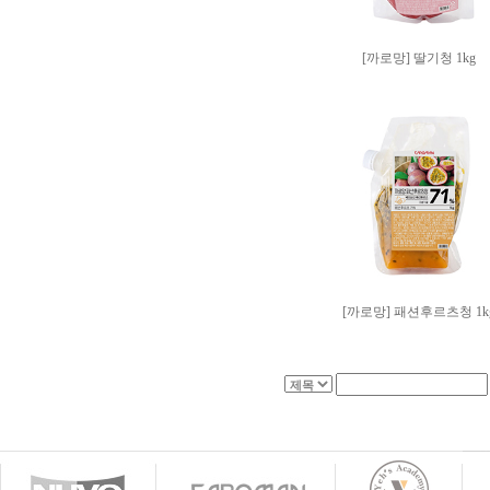
[까로망] 딸기청 1kg
[까로망] 패션후르츠청 1k