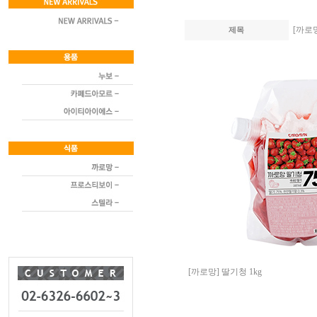
[까로망
제목
[까로망] 딸기청 1kg